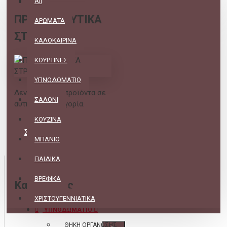
All
ΠΡΟΣΤΑΤΕΥΤΙΚΑ
ΑΡΩΜΑΤΑ
ΣΤΡΩΜΑΤΟΣ
ΚΑΛΟΚΑΙΡΙΝΑ
ΚΟΥΡΤΙΝΕΣ
ΥΠΝΟΔΩΜΑΤΙΟ
Δεν υπάρχουν προϊόντα σε
ΣΑΛΟΝΙ
αυτήν την κατηγορία.
ΚΟΥΖΙΝΑ
ΣΥΝΈΧΕΙΑ
ΜΠΑΝΙΟ
ΠΑΙΔΙΚΑ
ΒΡΕΦΙΚΑ
Κατηγορίες
ΧΡΙΣΤΟΥΓΕΝΝΙΑΤΙΚΑ
ΥΠΝΟΔΩΜΑΤΙΟ
ΘΗΚΗ ΟΡΓΑΝΩΣΗΣ