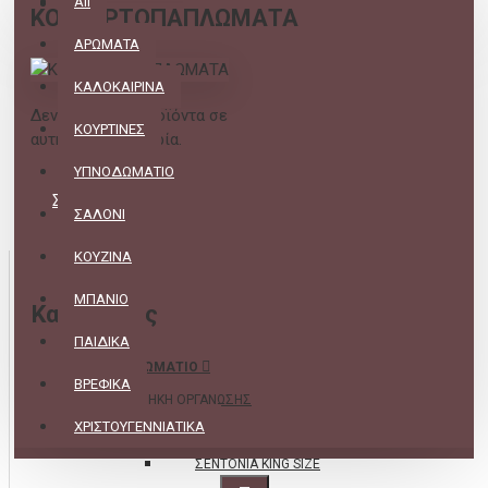
All
ΚΟΥΒΕΡΤΟΠΑΠΛΩΜΑΤΑ
ΑΡΩΜΑΤΑ
ΚΑΛΟΚΑΙΡΙΝΑ
Δεν υπάρχουν προϊόντα σε
ΚΟΥΡΤΙΝΕΣ
αυτήν την κατηγορία.
ΥΠΝΟΔΩΜΑΤΙΟ
ΣΥΝΈΧΕΙΑ
ΣΑΛΟΝΙ
ΚΟΥΖΙΝΑ
ΜΠΑΝΙΟ
Κατηγορίες
ΠΑΙΔΙΚΑ
ΥΠΝΟΔΩΜΑΤΙΟ
ΒΡΕΦΙΚΑ
ΘΗΚΗ ΟΡΓΑΝΩΣΗΣ
ΧΡΙΣΤΟΥΓΕΝΝΙΑΤΙΚΑ
ΣΕΝΤΟΝΙΑ
ΣΕΝΤΟΝΙΑ KING SIZE