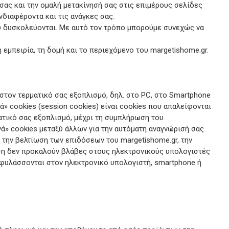
σας και την ομαλή μετακίνησή σας στις επιμέρους σελίδες
διαφέροντα και τις ανάγκες σας.
ου δυσκολεύονται. Με αυτό τον τρόπο μπορούμε συνεχώς να
εμπειρία, τη δομή και το περιεχόμενο του margetishome.gr.
στον τερματικό σας εξοπλισμό, δηλ. στο PC, στο Smartphone
ά» cookies (session cookies) είναι cookies που απαλείφονται
ματικό σας εξοπλισμό, μέχρι τη συμπλήρωση του
ά» cookies μεταξύ άλλων για την αυτόματη αναγνώρισή σας
α την βελτίωση των επιδόσεων του margetishome.gr, την
ωση δεν προκαλούν βλάβες στους ηλεκτρονικούς υπολογιστές
υ φυλάσσονται στον ηλεκτρονικό υπολογιστή, smartphone ή