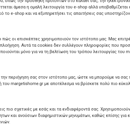
υ, όπως την προσθήκη προϊόντων στο καλάθι σας, την ηλεκτρονι
λήττεται άμεσα η ομαλή λειτουργία του e-shop αλλά υποβαθμίζεται
ό το e-shop και να εξυπηρετήσει τις απαιτήσεις σας υποστηρίζον
 πώς οι επισκέπτες χρησιμοποιούν τον ιστότοπο μας. Μας επιτρέ
 πλοήγηση. Αυτά τα cookies δεν συλλέγουν πληροφορίες που προ
ποιούνται μόνο για να τη βελτίωση του τρόπου λειτουργίας του m
 την περιήγηση σας στον ιστότοπο μας, ώστε να μπορούμε να σας 
ή του margetishome.gr με αποτέλεσμα να βρίσκετε πολύ πιο εύκολ
εις πιο σχετικές με εσάς και τα ενδιαφέροντά σας. Χρησιμοποιού
ητων και ανούσιων διαφημιστικών μηνυμάτων, καθώς επίσης για ε
νιών.