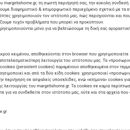
ου margetishome.gr, τη σωστή περιήγησή σας, την εύκολη σύνδεσή 
σουμε διαφημιστικό & επιμορφωτικό περιεχόμενο σχετικό με τα εν
κέπτες χρησιμοποιούν τον ιστότοπό μας, πώς περιηγούνται και π
πίζουμε τυχόν προβλήματα που μπορεί να προκύπτουν.
ρησιμοποιούνται μόνο για να βελτιώσουμε τη δική σας αγοραστική 
ικρού κειμένου, αποθηκεύονται στον browser που χρησιμοποιείτε 
ην αποτελεσματικότερη λειτουργία του ιστότοπου μας. Τα «προσωριν
 cookies (persistent cookies) παραμένουν αποθηκευμένα στον τερ
ησιμοποιεί και από τα δύο είδη cookies: χρησιμοποιεί «προσωριν
την περιήγηση σε ασφαλείς υποσελίδες, ενώ «επίμονα» cookies γι
ς λειτουργίας του margetishome.gr. Τα cookies σε καμία περίπτ
ε για να συνδεθείτε στον ιστότοπο μας, ούτε και στα αρχεία πο
e.gr