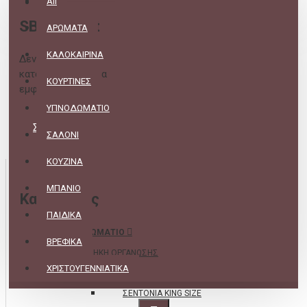
All
SB Concept
ΑΡΩΜΑΤΑ
ΚΑΛΟΚΑΙΡΙΝΑ
Δεν υπάρχουν
κατασκευαστές για
ΚΟΥΡΤΙΝΕΣ
εμφάνιση.
ΥΠΝΟΔΩΜΑΤΙΟ
ΣΥΝΈΧΕΙΑ
ΣΑΛΟΝΙ
ΚΟΥΖΙΝΑ
ΜΠΑΝΙΟ
Κατηγορίες
ΠΑΙΔΙΚΑ
ΥΠΝΟΔΩΜΑΤΙΟ
ΒΡΕΦΙΚΑ
ΘΗΚΗ ΟΡΓΑΝΩΣΗΣ
ΧΡΙΣΤΟΥΓΕΝΝΙΑΤΙΚΑ
ΣΕΝΤΟΝΙΑ
ΣΕΝΤΟΝΙΑ KING SIZE