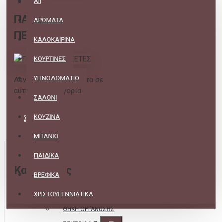
All
ΠΑΙΔΙΚΕΣ
ΑΡΩΜΑΤΑ
ΠΕΤΣΕΤΕΣ
ΚΑΛΟΚΑΙΡΙΝΑ
ΚΟΥΡΤΙΝΕΣ
ΥΠΝΟΔΩΜΑΤΙΟ
Δεν υπάρχουν προϊόντα σε
αυτήν την κατηγορία.
ΣΑΛΟΝΙ
ΚΟΥΖΙΝΑ
ΣΥΝΈΧΕΙΑ
ΜΠΑΝΙΟ
ΠΑΙΔΙΚΑ
Κατηγορίες
ΒΡΕΦΙΚΑ
ΧΡΙΣΤΟΥΓΕΝΝΙΑΤΙΚΑ
ΥΠΝΟΔΩΜΑΤΙΟ
ΘΗΚΗ ΟΡΓΑΝΩΣΗΣ