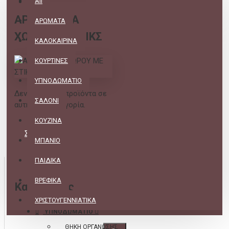
All
ΑΡΩΜΑΤΙΚΑ
ΑΡΩΜΑΤΑ
ΧΩΡΟΥ ΜΕ ΣΤΙΚΣ
ΚΑΛΟΚΑΙΡΙΝΑ
ΚΟΥΡΤΙΝΕΣ
ΥΠΝΟΔΩΜΑΤΙΟ
Δεν υπάρχουν προϊόντα σε
ΣΑΛΟΝΙ
αυτήν την κατηγορία.
ΚΟΥΖΙΝΑ
ΣΥΝΈΧΕΙΑ
ΜΠΑΝΙΟ
ΠΑΙΔΙΚΑ
ΒΡΕΦΙΚΑ
Κατηγορίες
ΧΡΙΣΤΟΥΓΕΝΝΙΑΤΙΚΑ
ΥΠΝΟΔΩΜΑΤΙΟ
ΘΗΚΗ ΟΡΓΑΝΩΣΗΣ